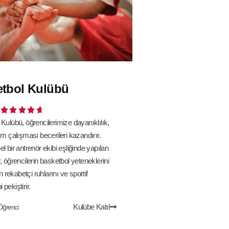
etbol Kulübü





Kulübü, öğrencilerimize dayanıklılık,
ım çalışması becerileri kazandırır.
l bir antrenör ekibi eşliğinde yapılan
, öğrencilerin basketbol yeteneklerini
en rekabetçi ruhlarını ve sportif
i pekiştirir.
Kulübe Katıl
Öğrenci