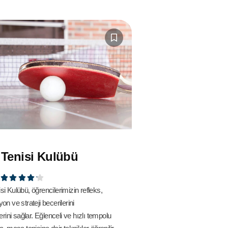
Tenisi Kulübü





i Kulübü, öğrencilerimizin refleks,
on ve strateji becerilerini
erini sağlar. Eğlenceli ve hızlı tempolu