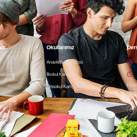
n!
ler
Okullarımız
Ders
Anaokulu Kampüsü
adromuz
İlkokul Kampüsü
Etütle
Ortaokul Kampüsü
için i