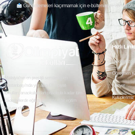
Güncellemeleri kaçırmamak için e-bültenimize abone olu
Hızlı Link
Hakkımızda
Öğretmen K
Malatya’nın en prestijli semtlerinden
Bostanbaşı’nda yer alan
Olimpiyat
Kariyer
Okulları,
anaokulundan ortaokula kadar tüm
Kulüplerimiz
kademelerde eğitim veren özel bir eğitim
kurumudur.
İletişim