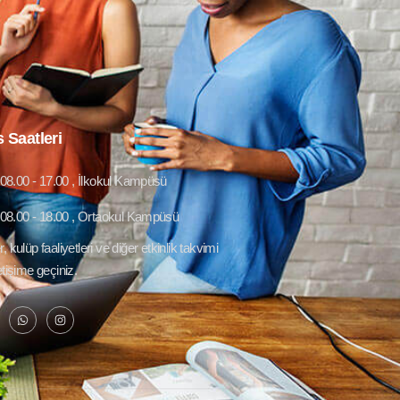
 Saatleri
08.00 - 17.00 , İlkokul Kampüsü
08.00 - 18.00 , Ortaokul Kampüsü
r, kulüp faaliyetleri ve diğer etkinlik takvimi
letişime geçiniz.