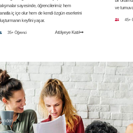
bir ortamd
alışmalar sayesinde, öğrencilerimiz hem
ve turnuval
anatla iç içe olur hem de kendi özgün eserlerini
45+ 
luşturmanın keyfini yaşar.
Atölyeye Katıl
35+ Öğrenci
erinden