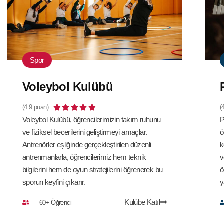
Spor
Voleybol Kulübü
(4.9 puan)





(
Voleybol Kulübü, öğrencilerimizin takım ruhunu
P
ve fiziksel becerilerini geliştirmeyi amaçlar.
ö
Antrenörler eşliğinde gerçekleştirilen düzenli
k
antrenmanlarla, öğrencilerimiz hem teknik
v
bilgilerini hem de oyun stratejilerini öğrenerek bu
ö
sporun keyfini çıkarır.
y
Kulübe Katıl
60+ Öğrenci