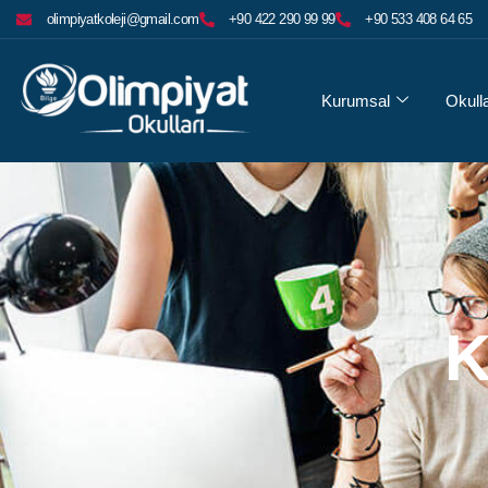
olimpiyatkoleji@gmail.com
+90 422 290 99 99
+90 533 408 64 65
Kurumsal
Okull
K