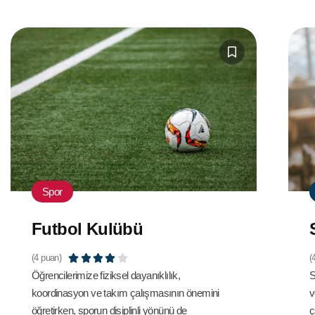
Spor
Futbol Kulübü
(4 puan)





(
Öğrencilerimize fiziksel dayanıklılık,
S
koordinasyon ve takım çalışmasının önemini
v
öğretirken, sporun disiplinli yönünü de
ç