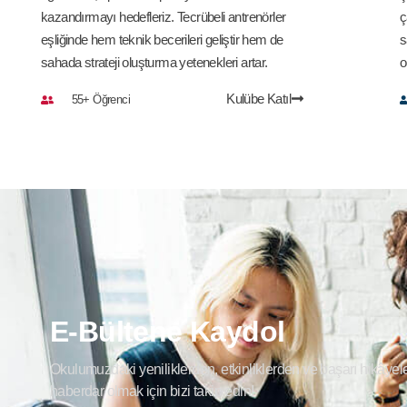
kazandırmayı hedefleriz. Tecrübeli antrenörler
ç
eşliğinde hem teknik becerileri geliştir hem de
s
sahada strateji oluşturma yetenekleri artar.
o
Kulübe Katıl
55+ Öğrenci
E-Bültene Kaydol
Okulumuzdaki yeniliklerden, etkinliklerden ve başarı hikâyel
haberdar olmak için bizi takip edin!