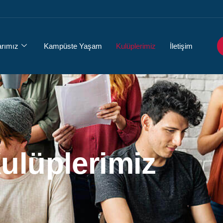
arımız
Kampüste Yaşam
Kulüplerimiz
İletişim
ulüplerimiz