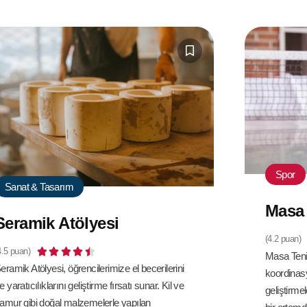
Spor
Sanat & Tasarım
Masa 
Seramik Atölyesi
(4.2 puan)
4.5 puan)





Masa Tenis
eramik Atölyesi, öğrencilerimize el becerilerini
koordinasy
e yaratıcılıklarını geliştirme fırsatı sunar. Kil ve
geliştirmel
amur gibi doğal malzemelerle yapılan