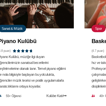
Sanat & Müzik
Spor
Piyano Kulübü
Bask
4.8 puan)





(4.7 puan)
iyano Kulübü, müziğe ilgi duyan
Basketbol 
ğrencilerimizin sanatsal becerilerini
hız ve tak
eşfetmelerine olanak tanır. Temel piyano eğitimi
Profesyone
e nota bilgisiyle başlayan bu yolculukta,
çalışmalar
ğrenciler müzik teorisi ve pratik uygulamalarla
geliştirirk
aratıcılıklarını ortaya koyarlar.
disiplinlerin
Kulübe Katıl
55+ Öğrenci
40+ 