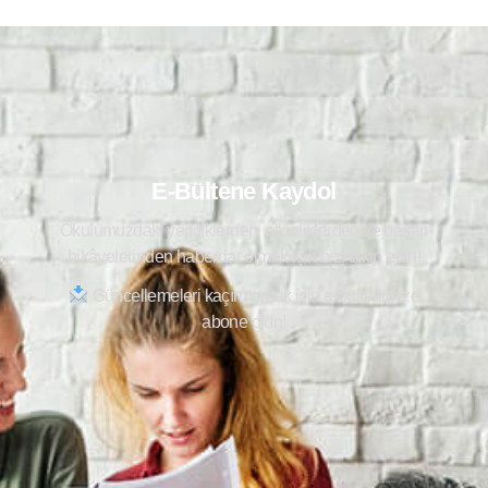
E-Bültene Kaydol
Okulumuzdaki yeniliklerden, etkinliklerden ve başarı
hikâyelerinden haberdar olmak için bizi takip edin!
Güncellemeleri kaçırmamak için e-bültenimize
abone olun!