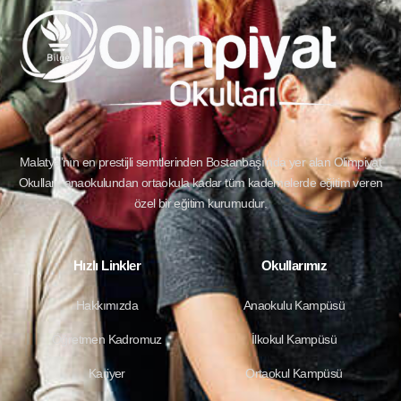
Malatya’nın en prestijli semtlerinden Bostanbaşı’nda yer alan
Olimpiyat
Okulları,
anaokulundan ortaokula kadar tüm kademelerde eğitim veren
özel bir eğitim kurumudur.
Hızlı Linkler
Okullarımız
Hakkımızda
Anaokulu Kampüsü
Öğretmen Kadromuz
İlkokul Kampüsü
Kariyer
Ortaokul Kampüsü